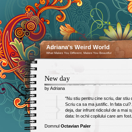
Adriana's Weird World
What Makes You Different, Makes You Beautiful
New day
by Adriana
May
“Nu stiu pentru cine scriu, dar stiu 
10
Scriu ca sa ma justific. In fata cu
deja, dar infrunt ridicolul de a mai 
data: In ochii copilului care am fost.
Domnul
Octavian Paler