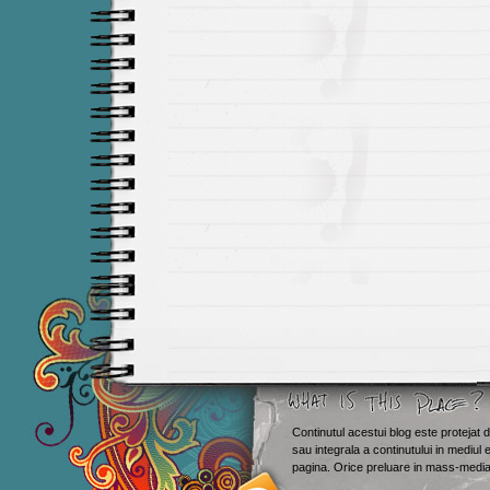
Continutul acestui blog este protejat d
sau integrala a continutului in mediul 
Smashing M
pagina. Orice preluare in mass-media 