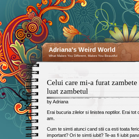
Adriana's Weird World
What Makes You Different, Makes You Beautiful
Celui care mi-a furat zambete 
luat zambetul
by Adriana
December
Erai bucuria zilelor si linistea noptilor. Erai tot
5
am.
Cum te simti atunci cand stii ca esti toata feric
important? Ori te simti iubit? Te-as fi iubit pan