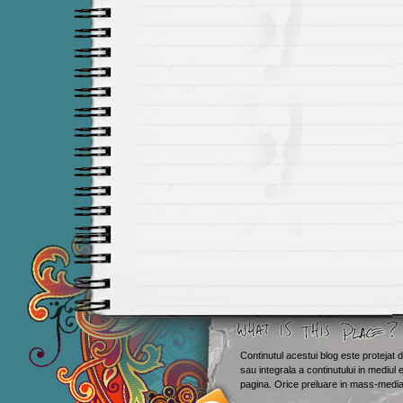
Continutul acestui blog este protejat d
sau integrala a continutului in mediul 
Smashing M
pagina. Orice preluare in mass-media 