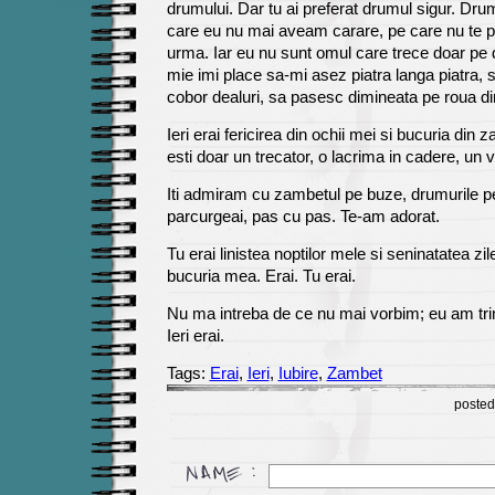
drumului. Dar tu ai preferat drumul sigur. Dru
care eu nu mai aveam carare, pe care nu te pot
urma. Iar eu nu sunt omul care trece doar pe d
mie imi place sa-mi asez piatra langa piatra, s
cobor dealuri, sa pasesc dimineata pe roua di
Ieri erai fericirea din ochii mei si bucuria din
esti doar un trecator, o lacrima in cadere, un 
Iti admiram cu zambetul pe buze, drumurile pe
parcurgeai, pas cu pas. Te-am adorat.
Tu erai linistea noptilor mele si seninatatea zil
bucuria mea. Erai. Tu erai.
Nu ma intreba de ce nu mai vorbim; eu am tri
Ieri erai.
Tags:
Erai
,
Ieri
,
Iubire
,
Zambet
posted