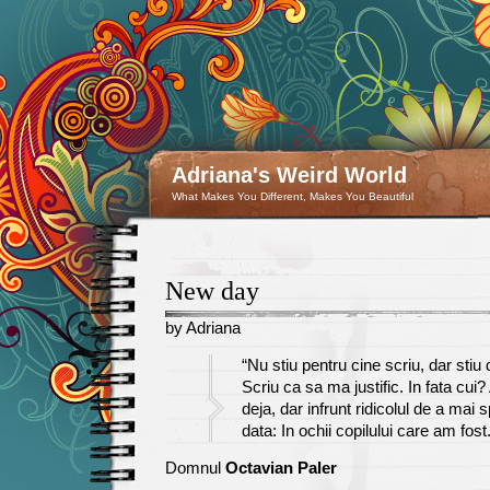
Adriana's Weird World
What Makes You Different, Makes You Beautiful
New day
by Adriana
May
“Nu stiu pentru cine scriu, dar stiu 
10
Scriu ca sa ma justific. In fata cu
deja, dar infrunt ridicolul de a mai 
data: In ochii copilului care am fost.
Domnul
Octavian Paler