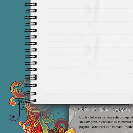
Continutul acestui blog este protejat d
sau integrala a continutului in mediul 
Smashing M
pagina. Orice preluare in mass-media 