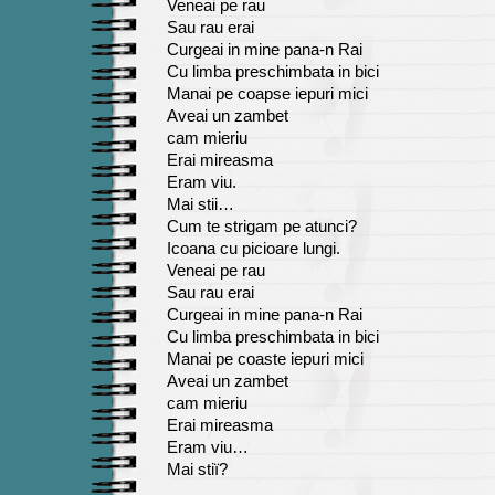
Veneai pe rau
Sau rau erai
Curgeai in mine pana-n Rai
Cu limba preschimbata in bici
Manai pe coapse iepuri mici
Aveai un zambet
cam mieriu
Erai mireasma
Eram viu.
Mai stii…
Cum te strigam pe atunci?
Icoana cu picioare lungi.
Veneai pe rau
Sau rau erai
Curgeai in mine pana-n Rai
Cu limba preschimbata in bici
Manai pe coaste iepuri mici
Aveai un zambet
cam mieriu
Erai mireasma
Eram viu…
Mai stiï?