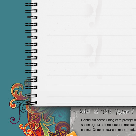
Continutul acestui blog este protejat d
sau integrala a continutului in mediul 
Smashing M
pagina. Orice preluare in mass-media 