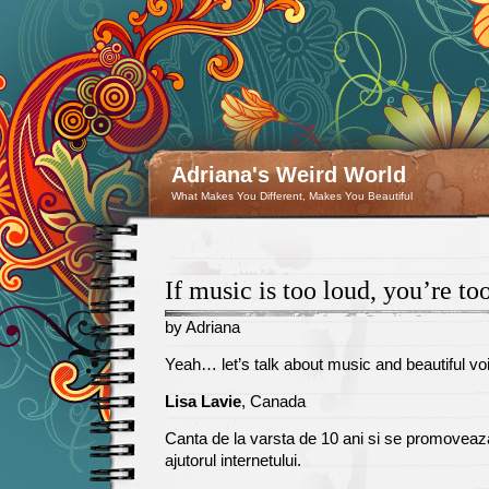
Adriana's Weird World
What Makes You Different, Makes You Beautiful
If music is too loud, you’re to
by Adriana
March
Yeah… let’s talk about music and beautiful vo
22
Lisa Lavie
, Canada
Canta de la varsta de 10 ani si se promoveaz
ajutorul internetului.