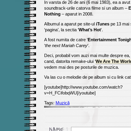
In varsta de 26 de ani (6 mai 1983), ea a avut
soundtrack-urile catorva filme si un album –
E
Nothing
– aparut in 2008.
Albumul a aparut pe site-ul
iTunes
pe 13 mai s
‘pagina’, la sectia ‘
What’s Hot
‘.
A fost numita de catre ‘
Entertainment Tonig
‘
the next Mariah Carey
‘.
Deci, probabil vom auzi mai multe despre ea,
cand, datorita remake-ului ‘
We Are The World
vedem mai des pe posturile de muzica.
Va las cu o melodie de pe album si cu link ca
[youtube]http://www.youtube.com/watch?
v=H_FCifobqWU[/youtube]
Tags:
Muzică