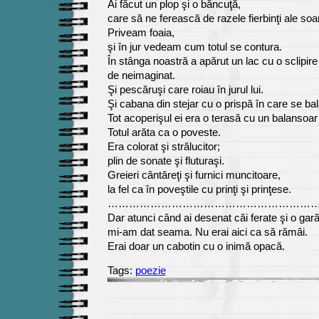
Ai făcut un plop şi o băncuţă,
care să ne ferească de razele fierbinţi ale soar
Priveam foaia,
şi în jur vedeam cum totul se contura.
În stânga noastră a apărut un lac cu o sclipire
de neimaginat.
Şi pescăruşi care roiau în jurul lui.
Şi cabana din stejar cu o prispă în care se b
Tot acoperişul ei era o terasă cu un balansoar 
Totul arăta ca o poveste.
Era colorat şi strălucitor;
plin de sonate şi fluturaşi.
Greieri cântăreţi şi furnici muncitoare,
la fel ca în poveştile cu prinţi şi prinţese.
……………………………………………………
Dar atunci când ai desenat căi ferate şi o gară
mi-am dat seama. Nu erai aici ca să rămâi.
Erai doar un cabotin cu o inimă opacă.
Tags:
poezie