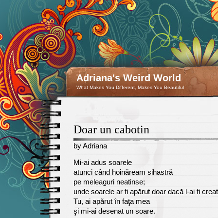
Adriana's Weird World
What Makes You Different, Makes You Beautiful
Doar un cabotin
by Adriana
January
Mi-ai adus soarele
24
atunci când hoinăream sihastră
pe meleaguri neatinse;
unde soarele ar fi apărut doar dacă l-ai fi creat
Tu, ai apărut în faţa mea
şi mi-ai desenat un soare.